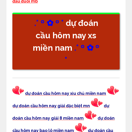
đầu đuôi mb
.° º ✿ º °
dự đoán
cầu hôm nay xs
miền nam
.° º ✿ º
°
dự đoán cầu hôm nay xỉu chủ miền nam
dự đoán cầu hôm nay giải đặc biệt mn
dự
đoán cầu hôm nay giải 8 miền nam
dự đoán
cầu hôm nay bao lô miền nam
dự đoán cầu