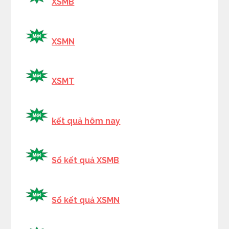
XSMB
XSMN
XSMT
kết quả hôm nay
Sổ kết quả XSMB
Sổ kết quả XSMN