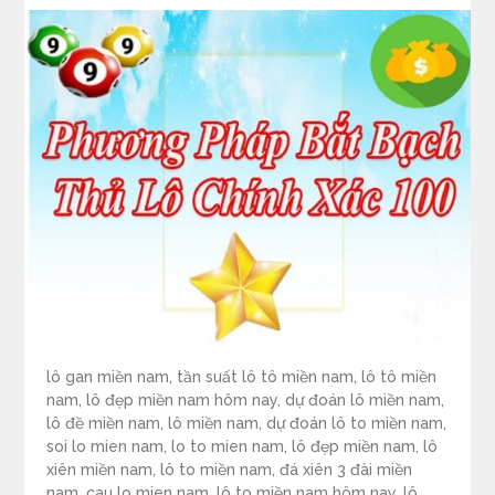
lô gan miền nam, tần suất lô tô miền nam, lô tô miền
nam, lô đẹp miền nam hôm nay, dự đoán lô miền nam,
lô đề miền nam, lô miền nam, dự đoán lô to miền nam,
soi lo mien nam, lo to mien nam, lô đẹp miền nam, lô
xiên miền nam, lô to miền nam, đá xiên 3 đài miền
nam, cau lo mien nam, lô to miền nam hôm nay, lô