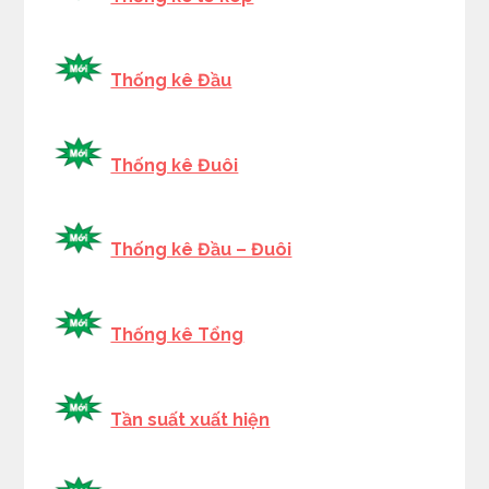
Thống kê Đầu
Thống kê Đuôi
Thống kê Đầu – Đuôi
Thống kê Tổng
Tần suất xuất hiện