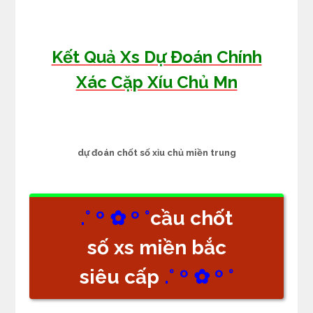
Kết Quả Xs Dự Đoán Chính
Xác Cặp Xíu Chủ Mn
dự đoán chốt số xỉu chủ miền trung
.° º ✿ º °
cầu chốt
số xs miền bắc
siêu cấp
.° º ✿ º °