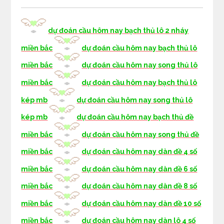
dự đoán cầu hôm nay bạch thủ lô 2 nháy
miền bắc
dự đoán cầu hôm nay bạch thủ lô
miền bắc
dự đoán cầu hôm nay song thủ lô
miền bắc
dự đoán cầu hôm nay bạch thủ lô
kép mb
dự đoán cầu hôm nay song thủ lô
kép mb
dự đoán cầu hôm nay bạch thủ đề
miền bắc
dự đoán cầu hôm nay song thủ đề
miền bắc
dự đoán cầu hôm nay dàn đề 4 số
miền bắc
dự đoán cầu hôm nay dàn đề 6 số
miền bắc
dự đoán cầu hôm nay dàn đề 8 số
miền bắc
dự đoán cầu hôm nay dàn đề 10 số
miền bắc
dự đoán cầu hôm nay dàn lô 4 số