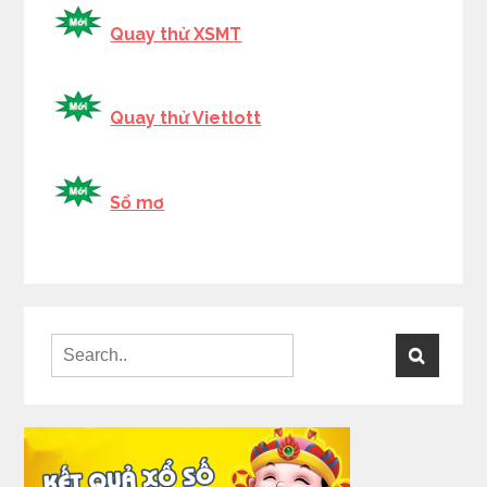
Quay thử XSMT
Quay thử Vietlott
Sổ mơ