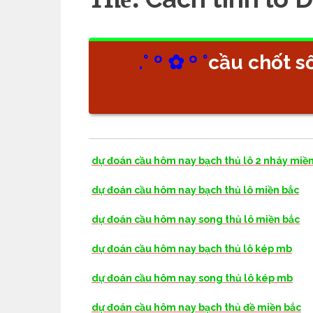
.° º ✿ º °
cầu chốt s
dự đoán cầu hôm nay bạch thủ lô 2 nháy miề
dự đoán cầu hôm nay bạch thủ lô miền bắc
dự đoán cầu hôm nay song thủ lô miền bắc
dự đoán cầu hôm nay bạch thủ lô kép mb
dự đoán cầu hôm nay song thủ lô kép mb
dự đoán cầu hôm nay bạch thủ đề miền bắc