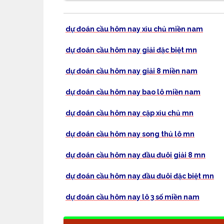
dự đoán cầu hôm nay xỉu chủ miền nam
dự đoán cầu hôm nay giải đặc biệt mn
dự đoán cầu hôm nay giải 8 miền nam
dự đoán cầu hôm nay bao lô miền nam
dự đoán cầu hôm nay cặp xỉu chủ mn
dự đoán cầu hôm nay song thủ lô mn
dự đoán cầu hôm nay đầu đuôi giải 8 mn
dự đoán cầu hôm nay đầu đuôi đặc biệt mn
dự đoán cầu hôm nay lô 3 số miền nam