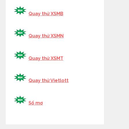
Quay thử XSMB
Quay thử XSMN
Quay thử XSMT
Quay thử Vietlott
Sổ mơ