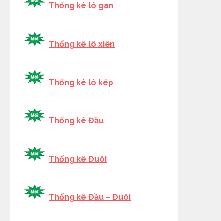
Thống kê lô gan
Thống kê lô xiên
Thống kê lô kép
Thống kê Đầu
Thống kê Đuôi
Thống kê Đầu – Đuôi