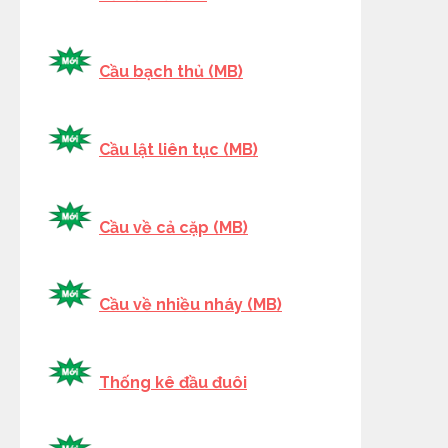
Cầu bạch thủ (MB)
Cầu lật liên tục (MB)
Cầu về cả cặp (MB)
Cầu về nhiều nháy (MB)
Thống kê đầu đuôi