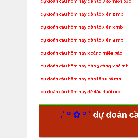
dự đoán cầu hôm nay dàn lô 8 số miền bắc
dự đoán cầu hôm nay dàn lô xiên 2 mb
dự đoán cầu hôm nay dàn lô xiên 3 mb
dự đoán cầu hôm nay dàn lô xiên 4 mb
dự đoán cầu hôm nay 3 càng miền bắc
dự đoán cầu hôm nay dàn 3 càng 2 số mb
dự đoán cầu hôm nay dàn lô 10 số mb
dự đoán cầu hôm nay đề đầu đuôi mb
.° º ✿ º °
dự đoán cầ