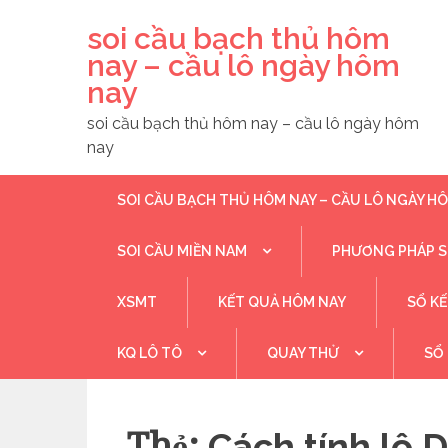
Skip
soi cầu bạch thủ hôm
to
content
nay – cầu lô ngày hôm
nay
soi cầu bạch thủ hôm nay – cầu lô ngày hôm
nay
SOI CẦU BẠCH THỦ HÔM NAY – CẦU LÔ NGÀY H
SOI CẦU MIỀN NAM
PHƯƠNG PHÁP S
XSMT
KẾT QUẢ HÔM NAY
SỔ K
KQ LÔ TÔ
QUAY THỬ
SỔ
Thẻ:
Cách tính lô 