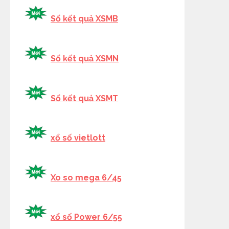
Sổ kết quả XSMB
Sổ kết quả XSMN
Sổ kết quả XSMT
xổ số vietlott
Xo so mega 6/45
xổ số Power 6/55