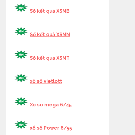
Sổ kết quả XSMB
Sổ kết quả XSMN
Sổ kết quả XSMT
xổ số vietlott
Xo so mega 6/45
xổ số Power 6/55