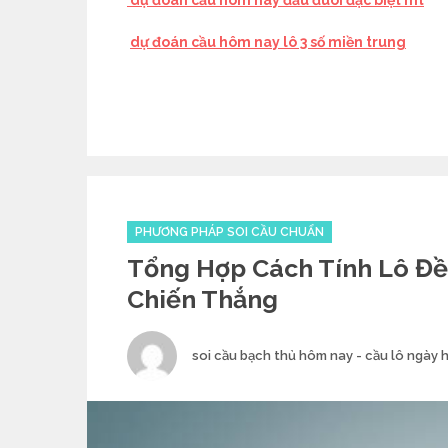
dự đoán cầu hôm nay đầu đuôi đặc biệt mt
dự đoán cầu hôm nay lô 3 số miền trung
Categories
PHƯƠNG PHÁP SOI CẦU CHUẨN
Tổng Hợp Cách Tính Lô Đ
Chiến Thắng
Author
soi cầu bạch thủ hôm nay - cầu lô ngày