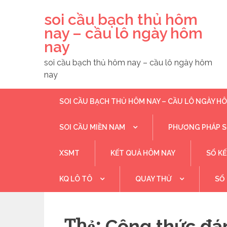
Skip
soi cầu bạch thủ hôm
to
content
nay – cầu lô ngày hôm
nay
soi cầu bạch thủ hôm nay – cầu lô ngày hôm
nay
SOI CẦU BẠCH THỦ HÔM NAY – CẦU LÔ NGÀY H
SOI CẦU MIỀN NAM
PHƯƠNG PHÁP S
XSMT
KẾT QUẢ HÔM NAY
SỔ K
KQ LÔ TÔ
QUAY THỬ
SỔ
Thẻ:
Công thức đá