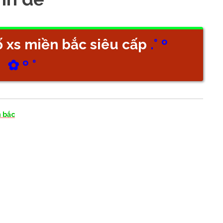
ố xs miền bắc siêu cấp
.° º
✿ º °
n bắc