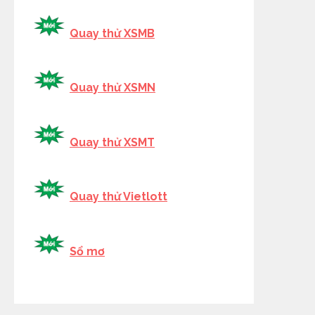
Quay thử XSMB
Quay thử XSMN
Quay thử XSMT
Quay thử Vietlott
Sổ mơ