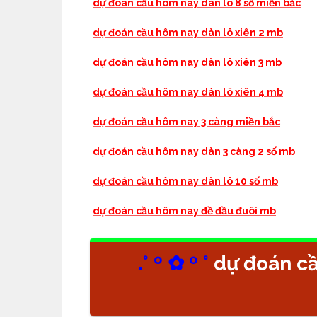
dự đoán cầu hôm nay dàn lô 8 số miền bắc
dự đoán cầu hôm nay dàn lô xiên 2 mb
dự đoán cầu hôm nay dàn lô xiên 3 mb
dự đoán cầu hôm nay dàn lô xiên 4 mb
dự đoán cầu hôm nay 3 càng miền bắc
dự đoán cầu hôm nay dàn 3 càng 2 số mb
dự đoán cầu hôm nay dàn lô 10 số mb
dự đoán cầu hôm nay đề đầu đuôi mb
.° º ✿ º °
dự đoán cầ