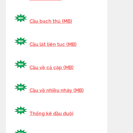
Cầu bạch thủ (MB)
Cầu lật liên tục (MB)
Cầu về cả cặp (MB)
Cầu về nhiều nháy (MB)
Thống kê đầu đuôi