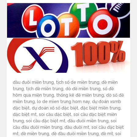
đầu đuôi miền trung, tịch số de miền trung, đề miền
trung, tịch đề miền trung, dò đề miền trung, số đề
hôm qua miền trung, thống kê đề miền trung, dò số đề
miền trung, lo de mien trung hom nay, dự đoán xsmb
đặc biệt, dự đoán xổ số đặc biệt, đặc biệt miền trung,
đặc biệt mt, soi cầu đặc biệt, soi cầu đặc biệt miền
trung, soi cầu đặc biệt mt, đầu đuôi miền trung, soi
cầu đầu đuôi miền trung, đầu đuôi mt, soi cầu đặc biệt
mt, đề miền trung, đề đầu đuôi miền trung, đề mt, soi