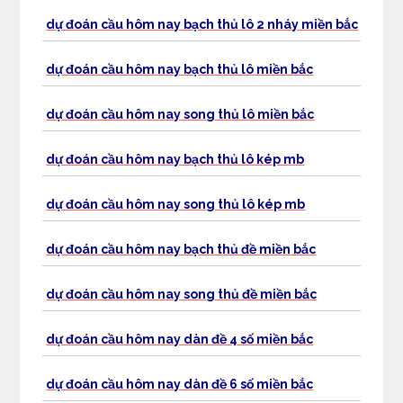
dự đoán cầu hôm nay bạch thủ lô 2 nháy miền bắc
dự đoán cầu hôm nay bạch thủ lô miền bắc
dự đoán cầu hôm nay song thủ lô miền bắc
dự đoán cầu hôm nay bạch thủ lô kép mb
dự đoán cầu hôm nay song thủ lô kép mb
dự đoán cầu hôm nay bạch thủ đề miền bắc
dự đoán cầu hôm nay song thủ đề miền bắc
dự đoán cầu hôm nay dàn đề 4 số miền bắc
dự đoán cầu hôm nay dàn đề 6 số miền bắc