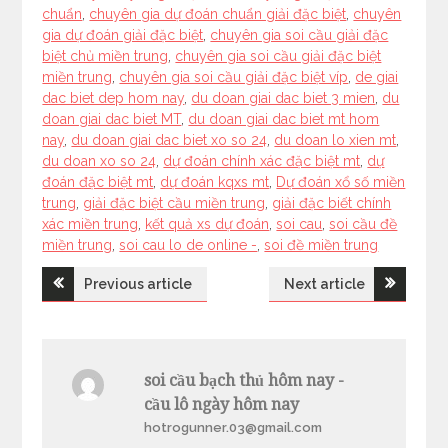
chuẩn
,
chuyên gia dự đoán chuẩn giải đặc biệt
,
chuyên
gia dự đoán giải đặc biệt
,
chuyên gia soi cầu giải đặc
biệt chủ miền trung
,
chuyên gia soi cầu giải đặc biệt
miền trung
,
chuyên gia soi cầu giải đặc biệt víp
,
de giai
dac biet dep hom nay
,
du doan giai dac biet 3 mien
,
du
doan giai dac biet MT
,
du doan giai dac biet mt hom
nay
,
du doan giai dac biet xo so 24
,
du doan lo xien mt
,
du doan xo so 24
,
dự đoán chính xác đặc biệt mt
,
dự
đoán đặc biệt mt
,
dự đoán kqxs mt
,
Dự đoán xổ số miền
trung
,
giải đặc biệt cầu miền trung
,
giải đặc biết chính
xác miền trung
,
kết quả xs dự đoán
,
soi cau
,
soi cầu đề
miền trung
,
soi cau lo de online -
,
soi đề miền trung
Điều
Previous article
Next article
hướng
bài
soi cầu bạch thủ hôm nay -
cầu lô ngày hôm nay
viết
hotrogunner.03@gmail.com