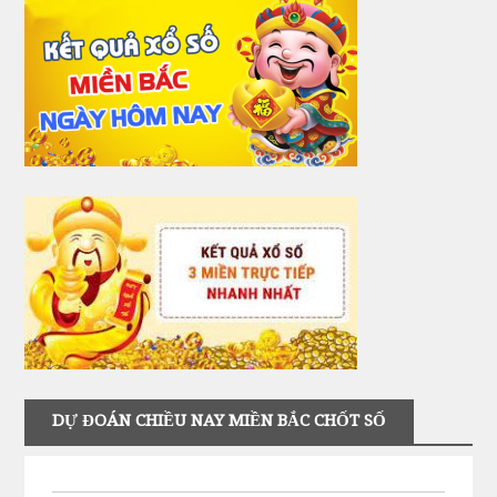
DỰ ĐOÁN CHIỀU NAY MIỀN BẮC CHỐT SỐ