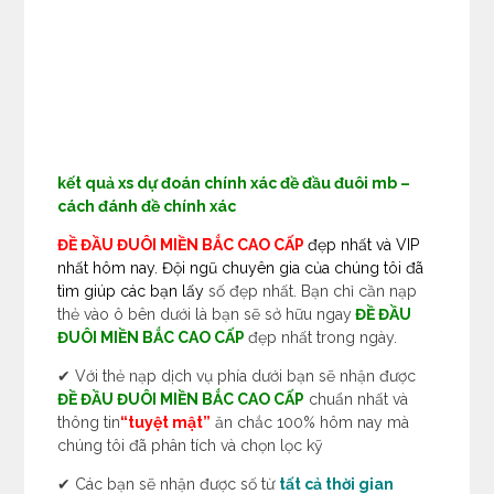
kết quả xs dự đoán chính xác đề đầu đuôi mb –
cách đánh đề chính xác
ĐỀ ĐẦU ĐUÔI MIỀN BẮC CAO CẤP
đẹp nhất và VIP
nhất hôm nay. Đội ngũ chuyên gia của chúng tôi đã
tìm giúp các bạn lấy
số đẹp nhất. Bạn chỉ cần nạp
thẻ vào ô bên dưới là bạn sẽ sở hữu ngay
ĐỀ ĐẦU
ĐUÔI MIỀN BẮC CAO CẤP
đẹp nhất trong ngày.
✔ Với thẻ nạp dịch vụ phía dưới bạn sẽ nhận được
ĐỀ ĐẦU ĐUÔI MIỀN BẮC CAO CẤP
chuẩn nhất và
thông tin
“tuyệt mật”
ăn chắc 100% hôm nay mà
chúng tôi đã phân tích và chọn lọc kỹ
✔ Các bạn sẽ nhận được số từ
tất cả thời gian