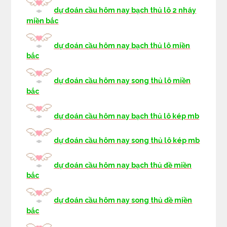
dự đoán cầu hôm nay bạch thủ lô 2 nháy
miền bắc
dự đoán cầu hôm nay bạch thủ lô miền
bắc
dự đoán cầu hôm nay song thủ lô miền
bắc
dự đoán cầu hôm nay bạch thủ lô kép mb
dự đoán cầu hôm nay song thủ lô kép mb
dự đoán cầu hôm nay bạch thủ đề miền
bắc
dự đoán cầu hôm nay song thủ đề miền
bắc