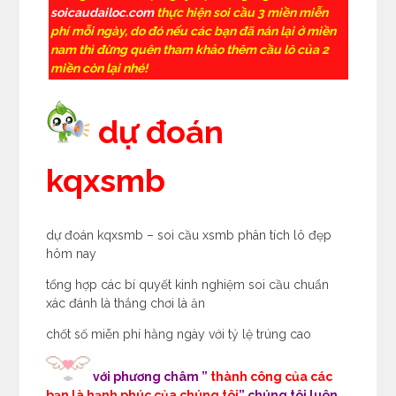
soicaudailoc.com
thực hiện
soi cầu 3 miền
miễn
phí mỗi ngày, do đó nếu các bạn đã nán lại ở miền
nam thì đừng quên tham khảo thêm cầu lô của 2
miền còn lại nhé!
dự đoán
kqxsmb
dự đoán kqxsmb – soi cầu xsmb phân tích lô đẹp
hôm nay
tổng hợp các bí quyết kinh nghiệm soi cầu chuẩn
xác đánh là thắng chơi là ăn
chốt số miễn phí hằng ngày với tỷ lệ trúng cao
với phương châm ”
thành công của các
bạn là hạnh phúc của chúng tôi
” chúng tôi luôn