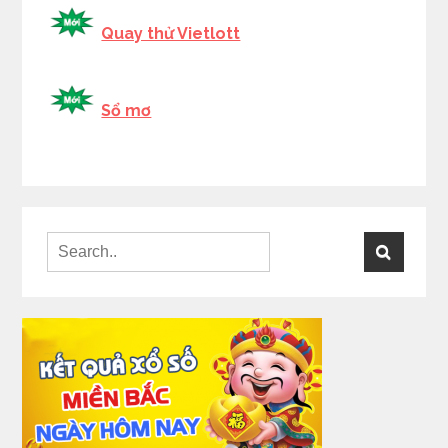
Quay thử Vietlott
Sổ mơ