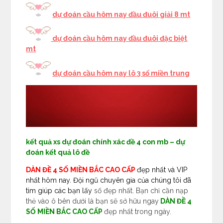
dự đoán cầu hôm nay đầu đuôi giải 8 mt
dự đoán cầu hôm nay đầu đuôi đặc biệt
mt
dự đoán cầu hôm nay lô 3 số miền trung
kết quả xs dự đoán chính xác đề 4 con mb – dự
đoán kết quả lô đề
DÀN ĐỀ 4 SỐ MIỀN BẮC CAO CẤP
đẹp nhất và VIP
nhất hôm nay. Đội ngũ chuyên gia của chúng tôi đã
tìm giúp các bạn lấy
số đẹp nhất. Bạn chỉ cần nạp
thẻ vào ô bên dưới là bạn sẽ sở hữu ngay
DÀN ĐỀ 4
SỐ MIỀN BẮC CAO CẤP
đẹp nhất trong ngày.