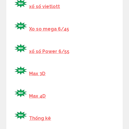
xổ số vietlott
Xo so mega 6/45
xổ số Power 6/55
Max 3D
Max 4D
Thống kê