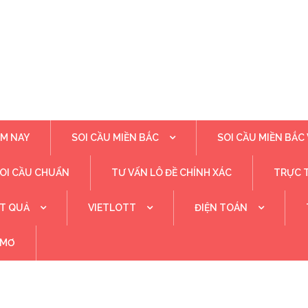
ÔM NAY
SOI CẦU MIỀN BẮC
SOI CẦU MIỀN BẮC 
OI CẦU CHUẨN
TƯ VẤN LÔ ĐỀ CHÍNH XÁC
TRỰC T
ẾT QUẢ
VIETLOTT
ĐIỆN TOÁN
 MƠ