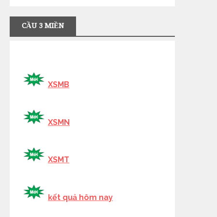
CẦU 3 MIỀN
XSMB
XSMN
XSMT
kết quả hôm nay