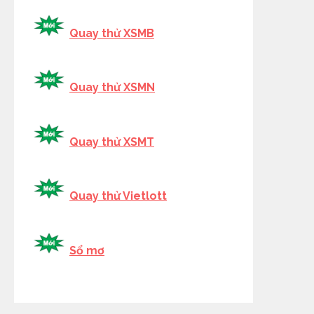
Quay thử XSMB
Quay thử XSMN
Quay thử XSMT
Quay thử Vietlott
Sổ mơ