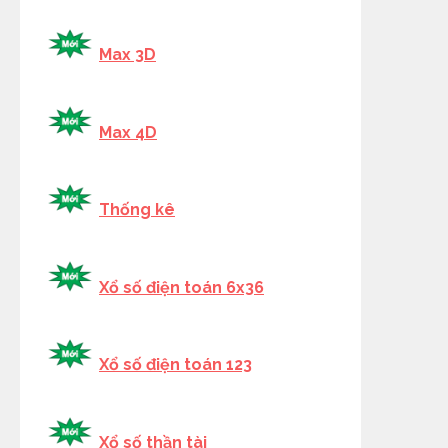
Max 3D
Max 4D
Thống kê
Xổ số điện toán 6x36
Xổ số điện toán 123
Xổ số thần tài