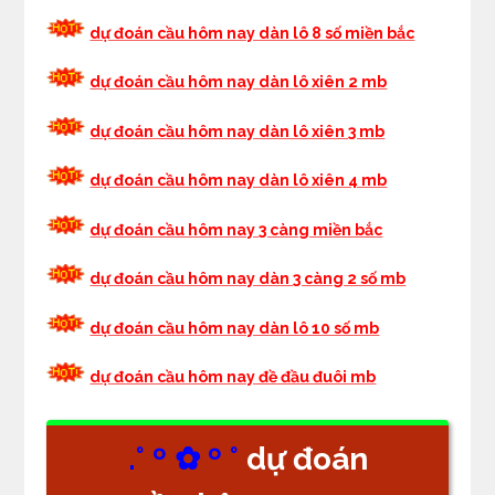
dự đoán cầu hôm nay dàn lô 8 số miền bắc
dự đoán cầu hôm nay dàn lô xiên 2 mb
dự đoán cầu hôm nay dàn lô xiên 3 mb
dự đoán cầu hôm nay dàn lô xiên 4 mb
dự đoán cầu hôm nay 3 càng miền bắc
dự đoán cầu hôm nay dàn 3 càng 2 số mb
dự đoán cầu hôm nay dàn lô 10 số mb
dự đoán cầu hôm nay đề đầu đuôi mb
.° º ✿ º °
dự đoán