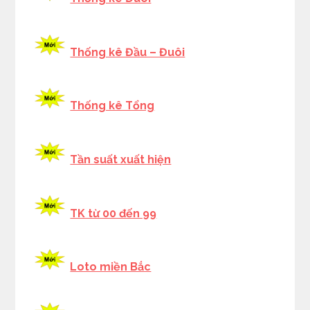
Thống kê Đầu – Đuôi
Thống kê Tổng
Tần suất xuất hiện
TK từ 00 đến 99
Loto miền Bắc