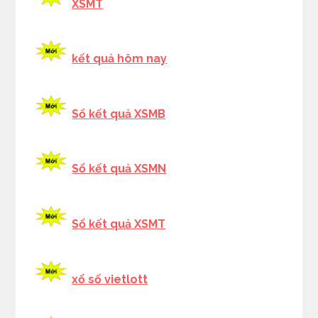
XSMT
kết quả hôm nay
Sổ kết quả XSMB
Sổ kết quả XSMN
Sổ kết quả XSMT
xổ số vietlott