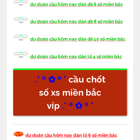
dự đoán cầu hôm nay dàn đề 6 số miền bắc
dự đoán cầu hôm nay dàn đề 8 số miền bắc
dự đoán cầu hôm nay dàn đề 10 số miền bắc
dự đoán cầu hôm nay dàn lô 4 số miền bắc
.° º ✿ º °
cầu chốt
số xs miền bắc
víp
.° º ✿ º °
dự đoán cầu hôm nay dàn lô 6 số miền bắc