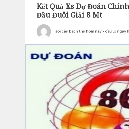
Kết Quả Xs Dự Đoán Chính
Đầu Đuôi Giải 8 Mt
Author
soi cầu bạch thủ hôm nay - cầu lô ngày