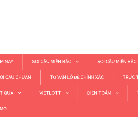
ÔM NAY
SOI CẦU MIỀN BẮC
SOI CẦU MIỀN BẮC 
OI CẦU CHUẨN
TƯ VẤN LÔ ĐỀ CHÍNH XÁC
TRỰC T
ẾT QUẢ
VIETLOTT
ĐIỆN TOÁN
 MƠ