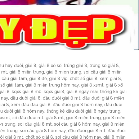
u hay đuôi, giải 8, giải 8 xổ số, trúng giải 8, trúng số giải 8,
i 8 mt, giải 8 miền trung, giai 8 mien trung, soi cầu giải 8 miền
 cầu giái tám, giải 8 đề, giải 8 víp, chốt số giải 8, xem giải 8,
số giải tám, giải 8 miền trung hôm nay, giải 8 xsmt, giải 8 xổ
giải 8, kqxs giải 8 mb, kqxs giải8, giải 8 ngày mai, thống kê giải
nay, đầu đuôi giải 8, đầu đuôi giải 8 mt, đầu đuôi giải 8 miền
giải 8, xem đầu đâu giải 8, đầu đuôi giải 8 hôm nay, đầu đuôi
ầu đuôi giải 8 hôm nay, thống kê đầu đuôi giải 8 ngày trung,
xsmt, sớ đầu đuôi mt, giải 8 mt, giải 8 miền trung, giải 8 miền
n trung, soi cầu giải 8 mt, soi cầu giải 8 hôm nay, giải 8 miền
iền trung, soi cầu giải 8 hôm nay, đầu đuôi giải 8 mt, đầu đuôi
ôi giải 8 mt, chốt số giải 8, soi cầu giải 8 hôm nay, giải 8 miền