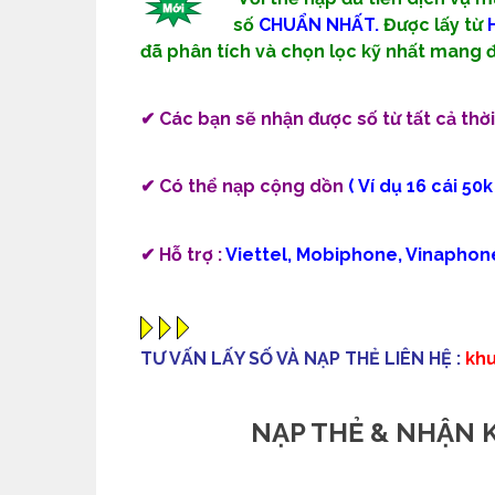
số
CHUẨN NHẤT.
Được lấy từ
đã phân tích và chọn lọc kỹ nhất mang đ
✔ Các bạn sẽ nhận được số từ tất cả thời
✔ Có thể nạp cộng dồn
( Ví dụ 16 cái 50k
✔ Hỗ trợ :
Viettel, Mobiphone, Vinaphon
TƯ VẤN LẤY SỐ VÀ NẠP THẺ LIÊN HỆ :
khu
NẠP THẺ & NHẬN 