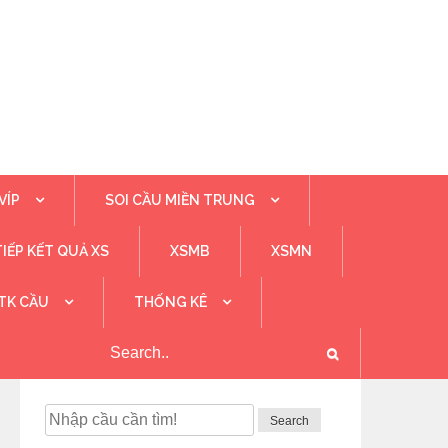
VÍP
SOI CẦU MIỀN TRUNG
IẾP KẾT QUẢ XS
XSMB
XSMN
TK CẦU
THỐNG KÊ
Search