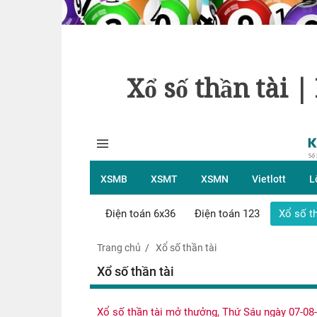
Xổ số thần tài |