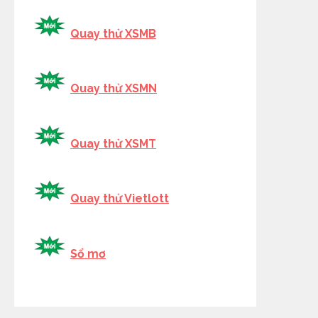
Quay thử XSMB
Quay thử XSMN
Quay thử XSMT
Quay thử Vietlott
Sổ mơ