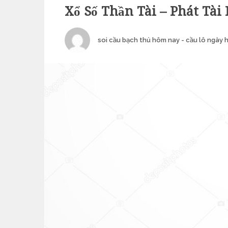
Xổ Số Thần Tài – Phát Tài
Author
soi cầu bạch thủ hôm nay - cầu lô ngày