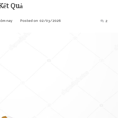
 Kết Quả
Posted
 hôm nay
Posted on
02/03/2026
2
on