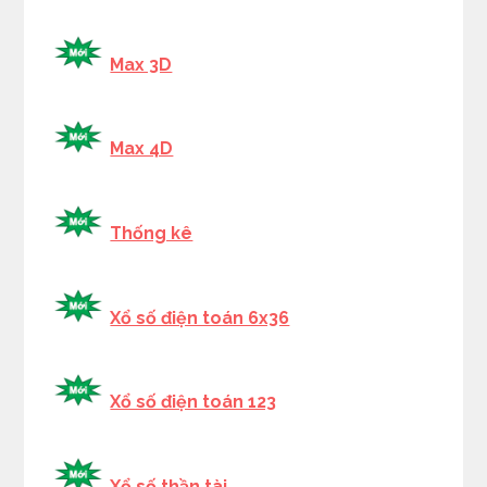
Max 3D
Max 4D
Thống kê
Xổ số điện toán 6x36
Xổ số điện toán 123
Xổ số thần tài