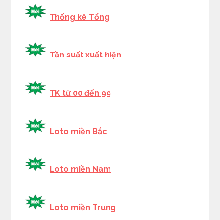
Thống kê Tổng
Tần suất xuất hiện
TK từ 00 đến 99
Loto miền Bắc
Loto miền Nam
Loto miền Trung