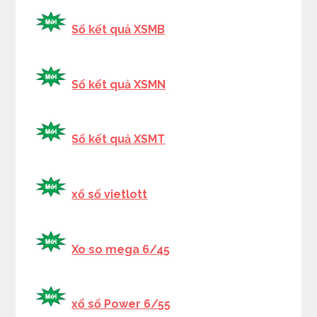
Sổ kết quả XSMB
Sổ kết quả XSMN
Sổ kết quả XSMT
xổ số vietlott
Xo so mega 6/45
xổ số Power 6/55