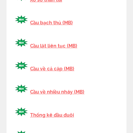
Cầu bạch thủ (MB)
Cầu lật liên tục (MB)
Cầu về cả cặp (MB)
Cầu về nhiều nháy (MB)
Thống kê đầu đuôi