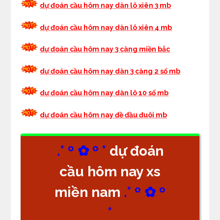
dự đoán cầu hôm nay dàn lô xiên 3 mb
dự đoán cầu hôm nay dàn lô xiên 4 mb
dự đoán cầu hôm nay 3 càng miền bắc
dự đoán cầu hôm nay dàn 3 càng 2 số mb
dự đoán cầu hôm nay dàn lô 10 số mb
dự đoán cầu hôm nay đề đầu đuôi mb
.° º ✿ º °
dự đoán
cầu hôm nay xs
miền nam
.° º ✿ º
°