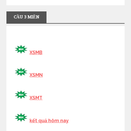
CẦU 3 MIỀN
XSMB
XSMN
XSMT
kết quả hôm nay