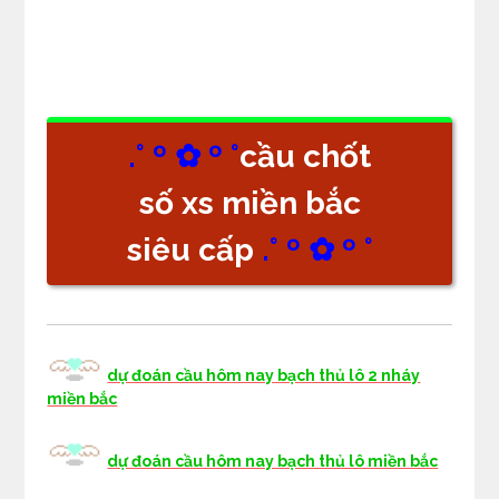
.° º ✿ º °
cầu chốt
số xs miền bắc
siêu cấp
.° º ✿ º °
dự đoán cầu hôm nay bạch thủ lô 2 nháy
miền bắc
dự đoán cầu hôm nay bạch thủ lô miền bắc