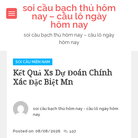
Skip
soi cầu bạch thủ hôm
to
nay – cầu lô ngày
content
hôm nay
soi cầu bạch thủ hôm nay – cầu lô ngày
hôm nay
Categories
SOI CẦU MIỀN NAM
Kết Quả Xs Dự Đoán Chính
Xác Đặc Biệt Mn
Author
soi cầu bạch thủ hôm nay - cầu lô ngày hôm
nay
Posted
Posted on
08/08/2026
107
on