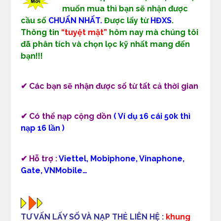
muốn mua thì bạn sẽ nhận được
cầu số
CHUẨN NHẤT.
Được lấy từ
HĐXS
.
Thông tin
“tuyệt mật”
hôm nay mà chúng tôi
đã phân tích và chọn lọc kỹ nhất mang đến
bạn!!!
✔ Các bạn sẽ nhận được số từ tất cả thời gian
✔ Có thể nạp cộng dồn
( Ví dụ 16 cái 50k thì
nạp 16 lần )
✔ Hỗ trợ :
Viettel, Mobiphone, Vinaphone,
Gate, VNMobile…
TƯ VẤN LẤY SỐ VÀ NẠP THẺ LIÊN HỆ :
khung