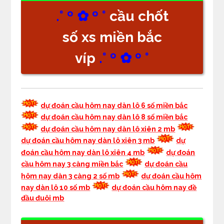
.° º ✿ º °
cầu chốt
số xs miền bắc
víp
.° º ✿ º °
dự đoán cầu hôm nay dàn lô 6 số miền bắc
dự đoán cầu hôm nay dàn lô 8 số miền bắc
dự đoán cầu hôm nay dàn lô xiên 2 mb
dự đoán cầu hôm nay dàn lô xiên 3 mb
dự
đoán cầu hôm nay dàn lô xiên 4 mb
dự đoán
cầu hôm nay 3 càng miền bắc
dự đoán cầu
hôm nay dàn 3 càng 2 số mb
dự đoán cầu hôm
nay dàn lô 10 số mb
dự đoán cầu hôm nay đề
đầu đuôi mb