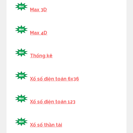
Max 3D
Max 4D
Thống kê
Xổ số điện toán 6x36
Xổ số điện toán 123
Xổ số thần tài