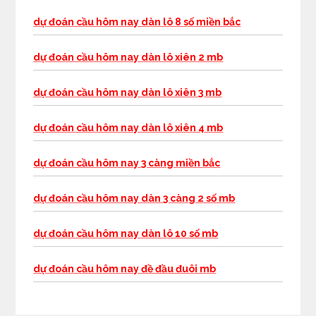
dự đoán cầu hôm nay dàn lô 8 số miền bắc
dự đoán cầu hôm nay dàn lô xiên 2 mb
dự đoán cầu hôm nay dàn lô xiên 3 mb
dự đoán cầu hôm nay dàn lô xiên 4 mb
dự đoán cầu hôm nay 3 càng miền bắc
dự đoán cầu hôm nay dàn 3 càng 2 số mb
dự đoán cầu hôm nay dàn lô 10 số mb
dự đoán cầu hôm nay đề đầu đuôi mb