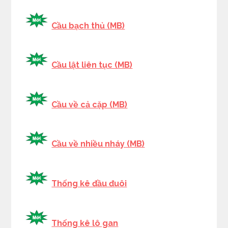
Cầu bạch thủ (MB)
Cầu lật liên tục (MB)
Cầu về cả cặp (MB)
Cầu về nhiều nháy (MB)
Thống kê đầu đuôi
Thống kê lô gan