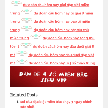
dự đoán cầu hôm nay giải đặc biệt miền
trung
dự đoán cầu hôm nay to giải 8 miền
trung
dự đoán cầu hôm nay bao lô miền
trung
dự đoán cầu hôm nay cặp xỉu chủ
miền trung
dự đoán cầu hôm nay song thủ
lô mt
dự đoán cầu hôm nay đầu đuôi giải 8
mt
dự đoán cầu hôm nay đầu đuôi đặc biệt
mt
dự đoán cầu hôm nay lô 3 số miền trung
Related Posts:
soi cầu đặc biệt miền bắc chạy 3 ngày chính
xác nhất