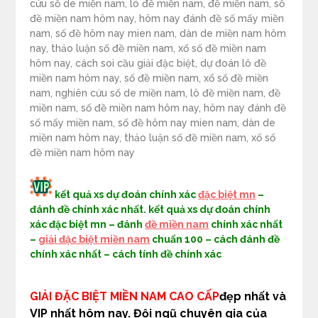
cứu số de miền nam, lô đề miền nam, đề miền nam, số
đề miền nam hôm nay, hôm nay đánh đề số mấy miền
nam, số đề hôm nay mien nam, dàn de miền nam hôm
nay, thảo luận số đề miền nam, xổ số đề miền nam
hôm nay, cách soi cầu giải đặc biệt, dự đoán lô đề
miền nam hôm nay, số đề miền nam, xổ số đề miền
nam, nghiên cứu số de miền nam, lô đề miền nam, đề
miền nam, số đề miền nam hôm nay, hôm nay đánh đề
số mấy miền nam, số đề hôm nay mien nam, dàn de
miền nam hôm nay, thảo luận số đề miền nam, xổ số
đề miền nam hôm nay
kết quả xs dự đoán chính xác
đặc biệt mn
–
đánh đề chính xác nhất. kết quả xs dự đoán chính
xác đặc biệt mn – đánh
đề miền nam
chính xác nhất
–
giải đặc biệt miền nam
chuẩn 100 – cách đánh đề
chính xác nhất – cách tính đề chính xác
GIẢI ĐẶC BIỆT MIỀN NAM CAO CẤP
đẹp nhất và
VIP nhất hôm nay. Đội ngũ chuyên gia của