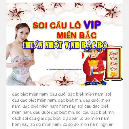
đặc biệt miền nam, đầu đuôi đặc biệt miền nam, soi
cầu đặc biệt miền nam, đặc biệt mn, đầu đuôi miền
nam, đặc biệt miền nam hôm nay, soi cau dac biet
mien nam, đầu đuôi đặc biệt mn, soi cầu đặc biệt mn,
cách soi cầu giải đặc biệt, dự đoán lô đề miền nam
hôm nay, số đề miền nam, xổ số đề miền nam, nghiên