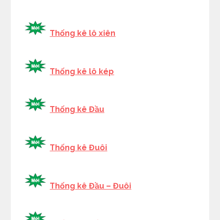
Thống kê lô xiên
Thống kê lô kép
Thống kê Đầu
Thống kê Đuôi
Thống kê Đầu – Đuôi