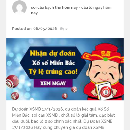
Author
soi cầu bạch thủ hôm nay - cầu lô ngày hôm
nay
Posted
Posted on
06/05/2026
2
on
Dự đoán XSMB 17/1/2026, dự đoán kết quả Xổ Số
Miền Bắc, soi cầu XSMB , chốt số lô giải tám, đặc biệt
đầu đuôi, bao lô 2 số chính xác nhất. Dự Đoán XSMB
17/1/2026 Hãy cùng chuyên gia dự đoán XSMB