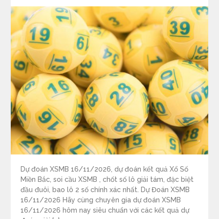
Dự đoán XSMB 16/11/2026, dự đoán kết quả Xổ Số
Miền Bắc, soi cầu XSMB , chốt số lô giải tám, đặc biệt
đầu đuôi, bao lô 2 số chính xác nhất. Dự Đoán XSMB
16/11/2026 Hãy cùng chuyên gia dự đoán XSMB
16/11/2026 hôm nay siêu chuẩn với các kết quả dự