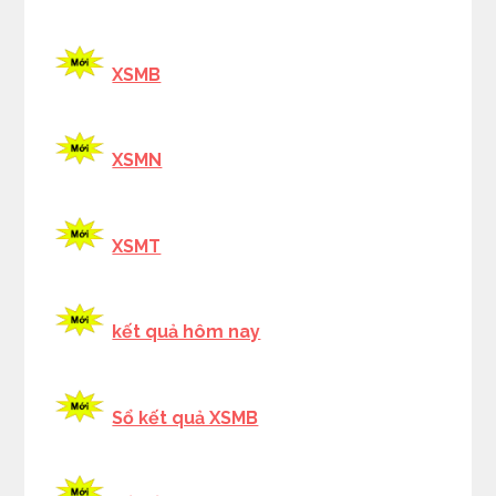
XSMB
XSMN
XSMT
kết quả hôm nay
Sổ kết quả XSMB