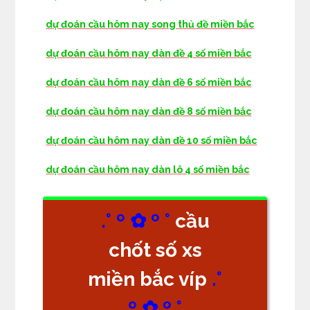
dự đoán cầu hôm nay song thủ đề miền bắc
dự đoán cầu hôm nay dàn đề 4 số miền bắc
dự đoán cầu hôm nay dàn đề 6 số miền bắc
dự đoán cầu hôm nay dàn đề 8 số miền bắc
dự đoán cầu hôm nay dàn đề 10 số miền bắc
dự đoán cầu hôm nay dàn lô 4 số miền bắc
.° º ✿ º °
cầu
chốt số xs
miền bắc víp
.°
º ✿ º °