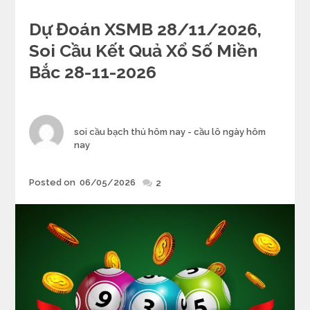
Categories
Dự Đoán XSMB 28/11/2026,
Soi Cầu Kết Quả Xổ Số Miền
Bắc 28-11-2026
Author
soi cầu bạch thủ hôm nay - cầu lô ngày hôm
nay
Posted
Posted on
06/05/2026
2
on