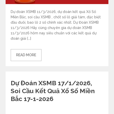
Dự đoán XSMB 11/3/2026, dự đoán kết quả Xổ Số
Miền Bắc, soi cầu XSMB , chốt số lô giải tám, đặc biệt
đầu đuôi, bao lô 2 số chính xác nhất. Dự Đoán XSMB
11/3/2026 Hãy cùng chuyên gia dự đoán XSMB
11/3/2026 hôm nay siêu chuẩn với các kết quả dự
đoán giải […]
READ MORE
Categories
Dự Đoán XSMB 17/1/2026,
Soi Cầu Kết Quả Xổ Số Miền
Bắc 17-1-2026