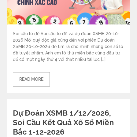
Soi cầu lô đề Soi cầu lô đề và dự đoán XSMB 20-10-
2026 Mời quý độc giả cùng đến với phiên Dự đoán
XSMB 20-10-2026 để tìm ra cho mình những con số lô
đề tuyệt phẩm. Anh em lô thủ miền bắc cùng đầu tư
để có một ngày thứ 4 với thật nhiều tài lộc […]
READ MORE
Categories
Dự Đoán XSMB 1/12/2026,
Soi Cầu Kết Quả Xổ Số Miền
Bắc 1-12-2026