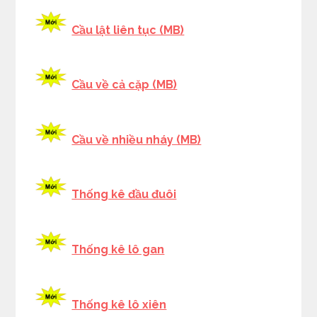
Cầu lật liên tục (MB)
Cầu về cả cặp (MB)
Cầu về nhiều nháy (MB)
Thống kê đầu đuôi
Thống kê lô gan
Thống kê lô xiên