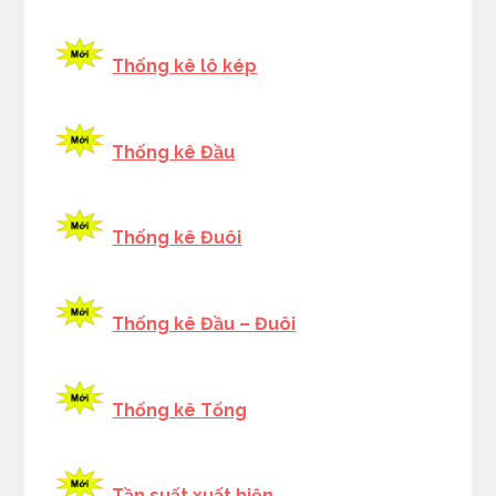
Thống kê lô kép
Thống kê Đầu
Thống kê Đuôi
Thống kê Đầu – Đuôi
Thống kê Tổng
Tần suất xuất hiện