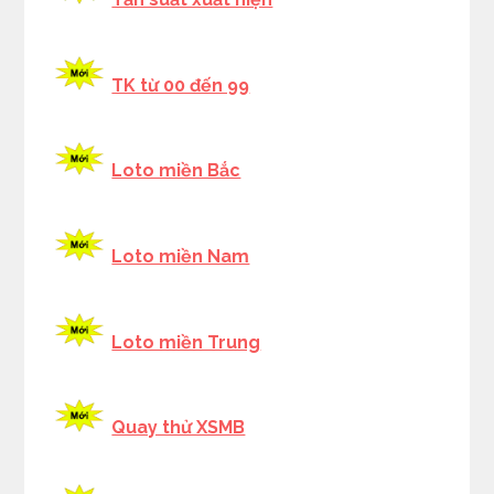
TK từ 00 đến 99
Loto miền Bắc
Loto miền Nam
Loto miền Trung
Quay thử XSMB