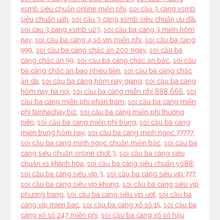
xsmb siêu chuẩn online miễn phí
,
soi cầu 3 càng xsmb
siêu chuẩn uah
,
soi cầu 3 càng xsmb siêu chuẩn ưu đãi
,
soi cau 3 cang xsmb u23
,
soi cầu ba càng 3 miền hôm
nay
,
soi cầu ba càng 4 số vip miễn phí
,
soi cầu ba càng
999
,
soi cầu ba càng chắc ăn 200 ngày
,
soi cầu ba
càng chắc ăn 99
,
soi cầu ba càng chắc ăn bắc
,
soi cầu
ba càng chắc ăn bao nhiêu tiền
,
soi cầu ba càng chắc
ăn da
,
soi cầu ba càng hôm nay giang
,
soi cầu ba càng
hôm nay hà nội
,
soi cầu ba càng miễn phí 888 666
,
soi
cầu ba càng miễn phí phần trăm
,
soi cầu ba càng miễn
phí tainhachay.biz
,
soi cầu ba càng miễn phí thường
niên
,
soi cầu ba càng miễn phí trung
,
soi cầu ba càng
miền trung hôm nay
,
soi cầu ba càng minh ngọc 77777
,
soi cầu ba càng minh ngọc chuẩn miền bắc
,
soi cầu ba
càng siêu chuẩn online chốt 3
,
soi cầu ba càng siêu
chuẩn xs khánh hòa
,
soi cầu ba càng siêu chuẩn yo88
,
soi cầu ba càng siêu víp 3
,
soi cầu ba càng siêu vip 777
,
soi cầu ba càng siêu vip khung
,
soi cầu ba càng siêu vip
phương trang
,
soi cầu ba càng siêu vip ướt
,
soi cầu ba
càng vip mien bac
,
soi cầu ba càng xổ số 15
,
soi cầu ba
càng xổ số 247 miễn phí
,
soi cầu ba càng xổ số hậu