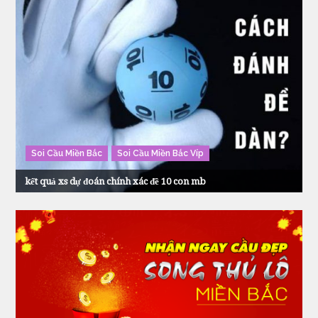
Soi Cầu Miền Bắc
Soi Cầu Miền Bắc Víp
kết quả xs dự đoán chính xác đề 10 con mb