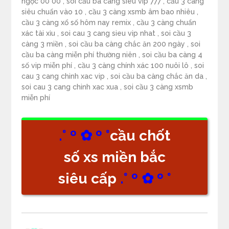
ngọc 00 00 , soi cầu ba càng siêu vip 777 , cầu 3 càng
siêu chuẩn vào 10 , cầu 3 càng xsmb âm bao nhiêu ,
cầu 3 càng xổ số hôm nay remix , cầu 3 càng chuẩn
xác tài xỉu , soi cau 3 cang sieu vip nhat , soi cầu 3
càng 3 miền , soi cầu ba càng chắc ăn 200 ngày , soi
cầu ba càng miễn phí thường niên , soi cầu ba càng 4
số vip miễn phí , cầu 3 càng chính xác 100 nuôi lô , soi
cau 3 cang chinh xac vip , soi cầu ba càng chắc ăn da ,
soi cau 3 cang chinh xac xua , soi cầu 3 càng xsmb
miễn phí
.° º ✿ º °
cầu chốt
số xs miền bắc
siêu cấp
.° º ✿ º °