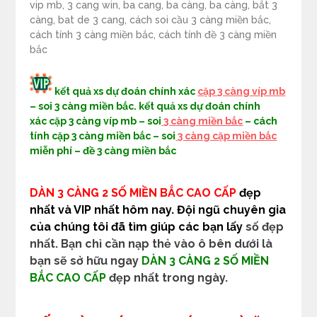
vip mb, 3 cang win, ba cang, ba càng, ba càng, bắt 3
càng, bat de 3 cang, cách soi cầu 3 càng miền bắc,
cách tính 3 càng miền bắc, cách tính đề 3 càng miền
bắc
kết quả xs dự đoán chính xác
cặp 3 càng víp mb
– soi 3 càng miền bắc. kết quả xs dự đoán chính
xác cặp 3 càng víp mb – soi
3 càng miền bắc
– cách
tính cặp 3 càng miền bắc – soi
3 càng cặp miền bắc
miễn phí – đề 3 càng miền bắc
DÀN 3 CÀNG 2 SỐ MIỀN BẮC CAO CẤP
đẹp
nhất và VIP nhất hôm nay. Đội ngũ chuyên gia
của chúng tôi đã tìm giúp các bạn lấy
số đẹp
nhất. Bạn chỉ cần nạp thẻ vào ô bên dưới là
bạn sẽ sở hữu ngay
DÀN 3 CÀNG 2 SỐ MIỀN
BẮC CAO CẤP
đẹp nhất trong ngày.