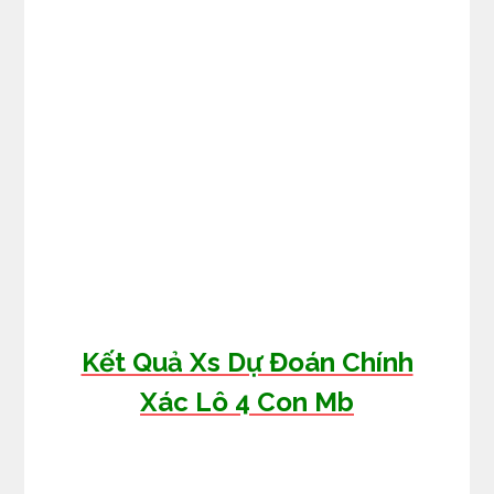
Kết Quả Xs Dự Đoán Chính
Xác Lô 4 Con Mb