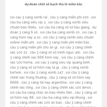
dự đoán chốt số bạch thủ lô miền bắc
soi cau 3 cang xsmb rai , cầu 3 càng miễn phí 100 , soi
cầu ba càng siêu víp 3 , soi cầu 3 càng xsmb siêu
chuẩn bao nhiêu , soi cầu ba càng xổ số hậu giang , dự
đoán 3 càng 6 số , soi cầu ba càng xsmb cn , soi cau 3
cang hom nay 4 so , soi cầu 3 càng xsmb siêu chuẩn
online miễn phí , soi cầu 3 càng miễn phí miền bắc ,
cầu 3 càng miễn phí cho ăn gì , soi cầu 3 càng chính
xác 100 22 , cầu 3 càng xổ số minh ngọc ước , soi cầu
3 càng chính xác 666 hôm nay , soi cầu 3 càng chính
xác 100 hôma , soi cau 3 cang sieu vip quang binh ,
cầu 3 càng xổ số hôm nay là gì , cầu 3 càng xsmb
betwin , soi cầu 3 càng xsmb 247 , soi cầu 3 càng
chính xác trúng thưởng , cầu 3 càng xổ số hôm nay
6666 , cầu 3 càng tối nay argentina , soi cầu 3 càng
chính xác rồng , soi cầu 3 càng chính xác 100 âmos ,
soi cầu ba càng chắc ăn bao nhiêu tiền , cầu 3 càng xổ
số hôm nay 88 , soi cầu ba càng siêu vip khung , soi
cầu 3 càng chính xác 100 ăn bao , cầu 3 càng chính