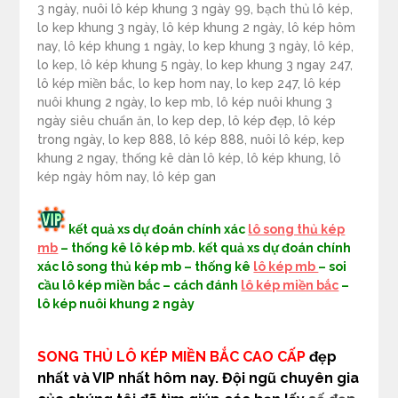
3 ngày, nuôi lô kép khung 3 ngày 99, bạch thủ lô kép,
lo kep khung 3 ngày, lô kép khung 2 ngày, lô kép hôm
nay, lô kép khung 1 ngày, lo kep khung 3 ngày, lô kép,
lo kep, lô kép khung 5 ngày, lo kep khung 3 ngay 247,
lô kép miền bắc, lo kep hom nay, lo kep 247, lô kép
nuôi khung 2 ngày, lo kep mb, lô kép nuôi khung 3
ngày siêu chuẩn ăn, lo kep dep, lô kép đẹp, lô kép
trong ngày, lo kep 888, lô kép 888, nuôi lô kép, kep
khung 2 ngay, thống kê dàn lô kép, lô kép khung, lô
kép ngày hôm nay, lô kép gan
kết quả xs dự đoán chính xác
lô song thủ kép
mb
– thống kê lô kép mb. kết quả xs dự đoán chính
xác lô song thủ kép mb – thống kê
lô kép mb
– soi
cầu lô kép miền bắc – cách đánh
lô kép miền bắc
–
lô kép nuôi khung 2 ngày
SONG THỦ LÔ KÉP MIỀN BẮC CAO CẤP
đẹp
nhất và VIP nhất hôm nay. Đội ngũ chuyên gia