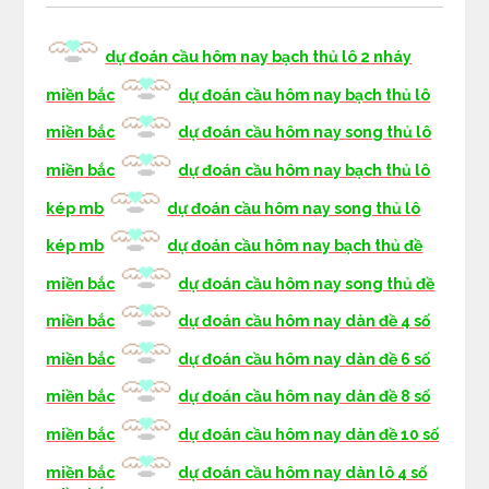
dự đoán cầu hôm nay bạch thủ lô 2 nháy
miền bắc
dự đoán cầu hôm nay bạch thủ lô
miền bắc
dự đoán cầu hôm nay song thủ lô
miền bắc
dự đoán cầu hôm nay bạch thủ lô
kép mb
dự đoán cầu hôm nay song thủ lô
kép mb
dự đoán cầu hôm nay bạch thủ đề
miền bắc
dự đoán cầu hôm nay song thủ đề
miền bắc
dự đoán cầu hôm nay dàn đề 4 số
miền bắc
dự đoán cầu hôm nay dàn đề 6 số
miền bắc
dự đoán cầu hôm nay dàn đề 8 số
miền bắc
dự đoán cầu hôm nay dàn đề 10 số
miền bắc
dự đoán cầu hôm nay dàn lô 4 số