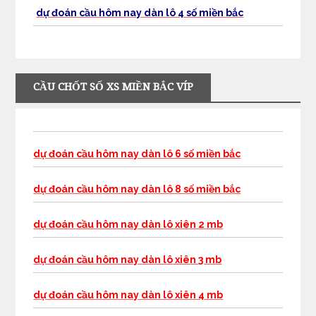
dự đoán cầu hôm nay dàn lô 4 số miền bắc
CẦU CHỐT SỐ XS MIỀN BẮC VÍP
dự đoán cầu hôm nay dàn lô 6 số miền bắc
dự đoán cầu hôm nay dàn lô 8 số miền bắc
dự đoán cầu hôm nay dàn lô xiên 2 mb
dự đoán cầu hôm nay dàn lô xiên 3 mb
dự đoán cầu hôm nay dàn lô xiên 4 mb