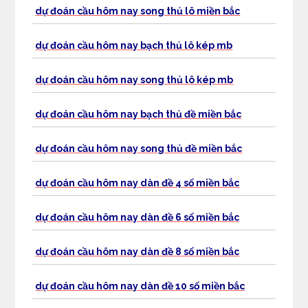
dự đoán cầu hôm nay song thủ lô miền bắc
dự đoán cầu hôm nay bạch thủ lô kép mb
dự đoán cầu hôm nay song thủ lô kép mb
dự đoán cầu hôm nay bạch thủ đề miền bắc
dự đoán cầu hôm nay song thủ đề miền bắc
dự đoán cầu hôm nay dàn đề 4 số miền bắc
dự đoán cầu hôm nay dàn đề 6 số miền bắc
dự đoán cầu hôm nay dàn đề 8 số miền bắc
dự đoán cầu hôm nay dàn đề 10 số miền bắc