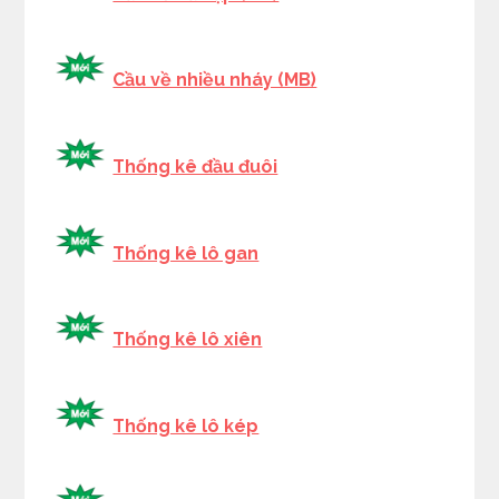
Cầu về nhiều nháy (MB)
Thống kê đầu đuôi
Thống kê lô gan
Thống kê lô xiên
Thống kê lô kép