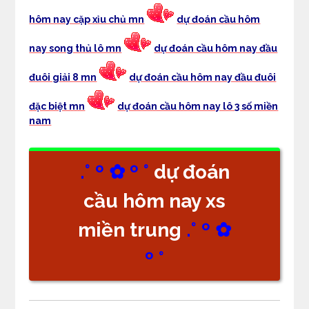
hôm nay cặp xỉu chủ mn
dự đoán cầu hôm
nay song thủ lô mn
dự đoán cầu hôm nay đầu
đuôi giải 8 mn
dự đoán cầu hôm nay đầu đuôi
đặc biệt mn
dự đoán cầu hôm nay lô 3 số miền
nam
.° º ✿ º °
dự đoán
cầu hôm nay xs
miền trung
.° º ✿
º °