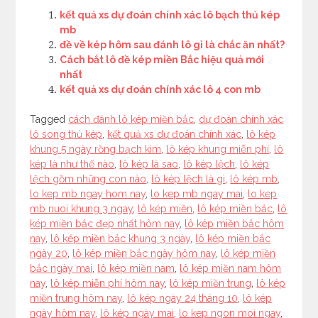
kết quả xs dự đoán chính xác lô bạch thủ kép
mb
đề về kép hôm sau đánh lô gì là chắc ăn nhất?
Cách bắt lô đề kép miền Bắc hiệu quả mới
nhất
kết quả xs dự đoán chính xác lô 4 con mb
Tagged
Tagged
cách đánh lô kép miền bắc
,
dự đoán chính xác
lô song thủ kép
,
kết quả xs dự đoán chính xác
,
lô kép
khung 5 ngày rồng bạch kim
,
lô kép khung miễn phí
,
lô
kép là như thế nào
,
lô kép là sao
,
lô kép lệch
,
lô kép
lệch gồm những con nào
,
lô kép lệch là gì
,
lô kép mb
,
lo kep mb ngay hom nay
,
lo kep mb ngay mai
,
lo kep
mb nuoi khung 3 ngay
,
lô kép miền
,
lô kép miền bắc
,
lô
kép miền bắc đẹp nhất hôm nay
,
lô kép miền bắc hôm
nay
,
lô kép miền bắc khung 3 ngày
,
lô kép miền bắc
ngày 20
,
lô kép miền bắc ngày hôm nay
,
lô kép miền
bắc ngày mai
,
lô kép miền nam
,
lô kép miền nam hôm
nay
,
lô kép miễn phí hôm nay
,
lô kép miền trung
,
lô kép
miền trung hôm nay
,
lô kép ngày 24 tháng 10
,
lô kép
ngày hôm nay
,
lô kép ngày mai
,
lo kep ngon moi ngay
,