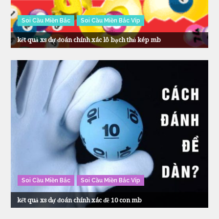
Soi Cầu Miền Bắc
Soi Cầu Miền Bắc Víp
kết quả xs dự đoán chính xác lô bạch thủ kép mb
Soi Cầu Miền Bắc
Soi Cầu Miền Bắc Víp
kết quả xs dự đoán chính xác đề 10 con mb