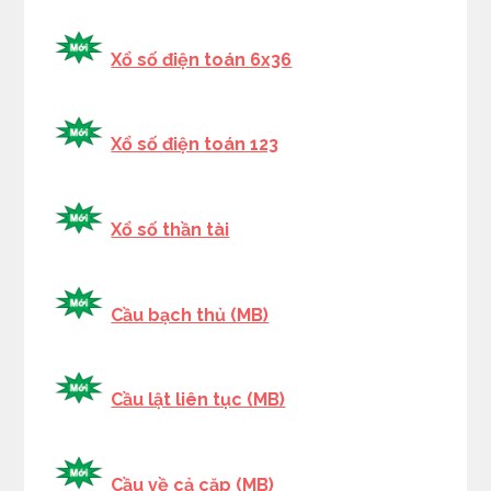
Xổ số điện toán 6x36
Xổ số điện toán 123
Xổ số thần tài
Cầu bạch thủ (MB)
Cầu lật liên tục (MB)
Cầu về cả cặp (MB)