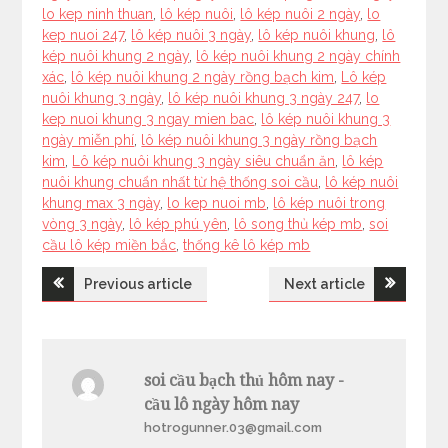
lo kep ninh thuan
,
lô kép nuôi
,
lô kép nuôi 2 ngày
,
lo
kep nuoi 247
,
lô kép nuôi 3 ngày
,
lô kép nuôi khung
,
lô
kép nuôi khung 2 ngày
,
lô kép nuôi khung 2 ngày chính
xác
,
lô kép nuôi khung 2 ngày rồng bạch kim
,
Lô kép
nuôi khung 3 ngày
,
lô kép nuôi khung 3 ngày 247
,
lo
kep nuoi khung 3 ngay mien bac
,
lô kép nuôi khung 3
ngày miễn phí
,
lô kép nuôi khung 3 ngày rồng bạch
kim
,
Lô kép nuôi khung 3 ngày siêu chuẩn ăn
,
lô kép
nuôi khung chuẩn nhất từ hệ thống soi cầu
,
lô kép nuôi
khung max 3 ngày
,
lo kep nuoi mb
,
lô kép nuôi trong
vòng 3 ngày
,
lô kép phú yên
,
lô song thủ kép mb
,
soi
cầu lô kép miền bắc
,
thống kê lô kép mb
Điều
Previous article
Next article
hướng
bài
soi cầu bạch thủ hôm nay -
cầu lô ngày hôm nay
viết
hotrogunner.03@gmail.com