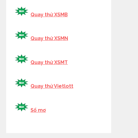
Quay thử XSMB
Quay thử XSMN
Quay thử XSMT
Quay thử Vietlott
Sổ mơ