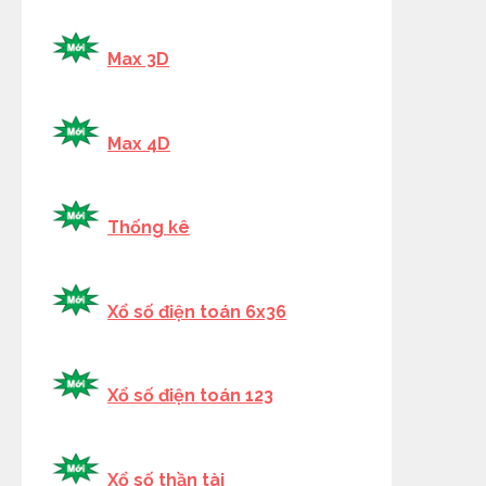
Max 3D
Max 4D
Thống kê
Xổ số điện toán 6x36
Xổ số điện toán 123
Xổ số thần tài