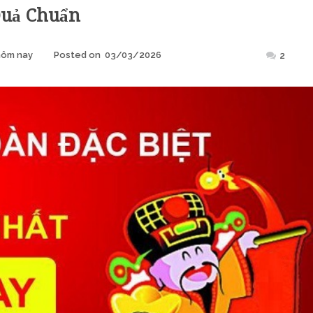
Quả Chuẩn
Posted
 hôm nay
Posted on
03/03/2026
2
on