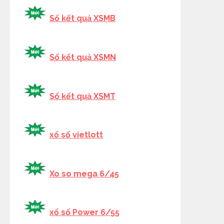
Sổ kết quả XSMB
Sổ kết quả XSMN
Sổ kết quả XSMT
xổ số vietlott
Xo so mega 6/45
xổ số Power 6/55