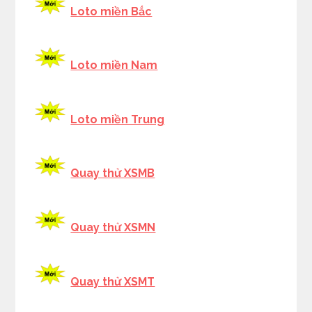
Loto miền Bắc
Loto miền Nam
Loto miền Trung
Quay thử XSMB
Quay thử XSMN
Quay thử XSMT