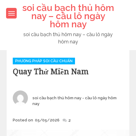
Skip
soi cầu bạch thủ hôm
to
nay – cầu lô ngày
content
hôm nay
soi cầu bạch thủ hôm nay – cầu lô ngày
hôm nay
Categories
PHƯƠNG PHÁP SOI CẦU CHUẨN
Quay Thử Miền Nam
Author
soi cầu bạch thủ hôm nay - cầu lô ngày hôm
nay
Posted
Posted on
05/05/2026
2
on