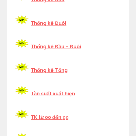
Thống kê Đuôi
Thống kê Đầu – Đuôi
Thống kê Tổng
Tần suất xuất hiện
TK từ 00 đến 99