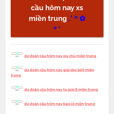
cầu hôm nay xs
miền trung
.° º ✿
º °
dự đoán cầu hôm nay xỉu chủ miền trung
dự đoán cầu hôm nay giải đặc biệt miền
trung
dự đoán cầu hôm nay to giải 8 miền trung
dự đoán cầu hôm nay bao lô miền trung