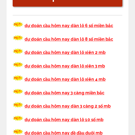
dự đoán cầu hôm nay dàn lô 6 số miền bắc
dự đoán cầu hôm nay dàn lô 8 số miền bắc
dự đoán cầu hôm nay dàn lô xiên 2 mb
dự đoán cầu hôm nay dàn lô xiên 3 mb
dự đoán cầu hôm nay dàn lô xiên 4 mb
dự đoán cầu hôm nay 3 càng miền bắc
dự đoán cầu hôm nay dàn 3 càng 2 số mb
dự đoán cầu hôm nay dàn lô 10 số mb
dự đoán cầu hôm nay đề đầu đuôi mb