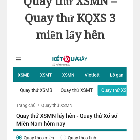
Quay thử XSMN –
Quay thử KQXS 3
miền lấy hên