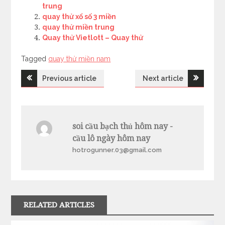
trung
quay thử xổ số 3 miền
quay thử miền trung
Quay thử Vietlott – Quay thử
Tagged
Tagged
quay thử miền nam
Điều
Previous article
Next article
hướng
bài
soi cầu bạch thủ hôm nay -
cầu lô ngày hôm nay
viết
hotrogunner.03@gmail.com
RELATED ARTICLES